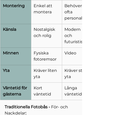
Montering
Enkel att 
Behöver 
montera
ofta 
personal
Känsla
Nostalgisk 
Modern 
och rolig
och 
futuristiskt
Minnen
Fysiska 
Video
fotoremsor
Yta
Kräver liten 
Kräver stor 
yta
yta
Väntetid för 
Kort 
Långa 
gästerna
väntetid
väntetider
Traditionella Fotobås
 - 
För- och 
Nackdelar
: