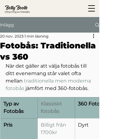
Uthyrning av fotobås
Inlägg
20 nov. 2023
1 min läsning
Fotobås: Traditionella
vs 360
När det gäller att välja fotobås till 
ditt evenemang står valet ofta 
mellan 
traditionella men moderna 
fotobås
 jämfört med 360-fotobås.
Typ av 
Klassiskt 
360 Fotobås
Fotobås
fotobås
Pris
Billigt från 
Dyrt
1700kr