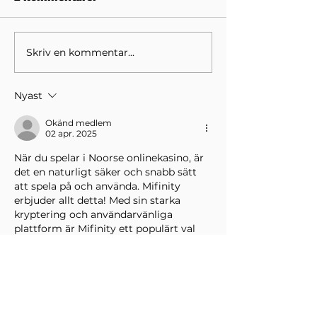
Skriv en kommentar...
Kundupplevelse: Ge
Roliga nyhete
kunderna en rolig
Betty Booth: 
och minnesvärd
nu öppnat i P
Nyast
upplevelse av ditt
företag.
Okänd medlem
02 apr. 2025
När du spelar i Noorse onlinekasino, är 
det en naturligt säker och snabb sätt 
att spela på och använda. Mifinity 
erbjuder allt detta! Med sin starka 
kryptering och användarvänliga 
plattform är Mifinity ett populärt val 
för många norska casinospelare 
https://mifinitycasino.no/
. Den erbjuder 
omedelbar lagring och snabb 
inspelning, så att du inte längre 
behöver vänta på att njuta av dina 
vinster. Många casinos som Mifinity 