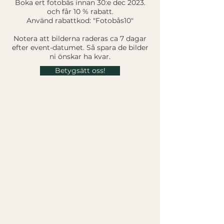
Boka ert fotobås innan 30:e dec 2023.
och får 10 % rabatt.
Använd rabattkod: "Fotobås10"
Notera att bilderna raderas ca 7 dagar
efter event-datumet. Så spara de bilder
ni önskar ha kvar.
Betygsätt oss!