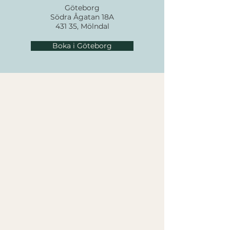
Göteborg
Södra Ågatan 18A
431 35, Mölndal
Boka i Göteborg